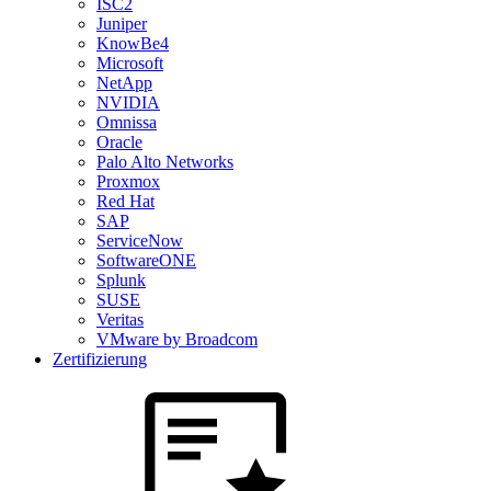
ISC2
Juniper
KnowBe4
Microsoft
NetApp
NVIDIA
Omnissa
Oracle
Palo Alto Networks
Proxmox
Red Hat
SAP
ServiceNow
SoftwareONE
Splunk
SUSE
Veritas
VMware by Broadcom
Zertifizierung