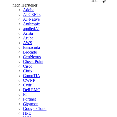
Trainings
nach Hersteller
Adobe
AI CERTs
AI-Native
Anthropic
appliedAI
Arista
Aruba
AWS
Barracuda
Brocade
CertNexus
Check Point
Cisco
Citrix
CompTIA
CWNP
Cydrill
Dell EMC
F5
Fortinet
Gigamon
Google Cloud
HPE