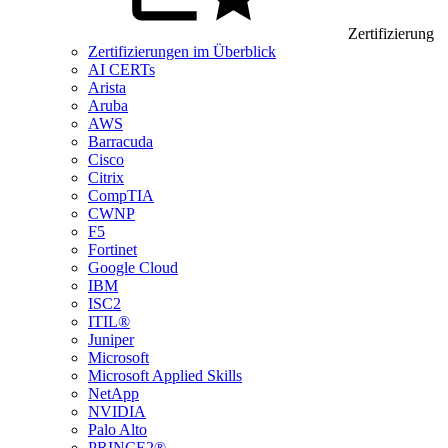
Zertifizierung
Zertifizierungen im Überblick
AI CERTs
Arista
Aruba
AWS
Barracuda
Cisco
Citrix
CompTIA
CWNP
F5
Fortinet
Google Cloud
IBM
ISC2
ITIL®
Juniper
Microsoft
Microsoft Applied Skills
NetApp
NVIDIA
Palo Alto
PRINCE2®