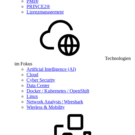
PMI®
PRINCE2®
Lizenzmanagement
Technologien
im Fokus
Artificial Intelligence (AI)
Cloud
Cyber Security
Data Center
Docker / Kubernetes / OpenShift
Linux
Network Analysis / Wireshark
Wireless & Mobility