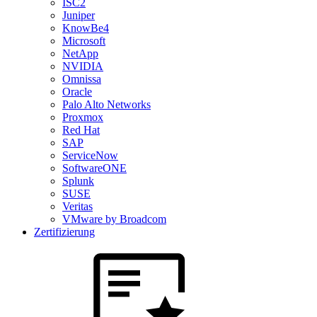
ISC2
Juniper
KnowBe4
Microsoft
NetApp
NVIDIA
Omnissa
Oracle
Palo Alto Networks
Proxmox
Red Hat
SAP
ServiceNow
SoftwareONE
Splunk
SUSE
Veritas
VMware by Broadcom
Zertifizierung