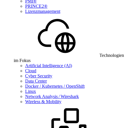
PMI®
PRINCE2®
Lizenzmanagement
Technologien
im Fokus
Artificial Intelligence (AI)
Cloud
Cyber Security
Data Center
Docker / Kubernetes / OpenShift
Linux
Network Analysis / Wireshark
Wireless & Mobility