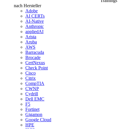
Trainings
nach Hersteller
Adobe
AI CERTs
AI-Native
Anthropic
appliedAI
Arista
Aruba
AWS
Barracuda
Brocade
CertNexus
Check Point
Cisco
Citrix
CompTIA
CWNP
Cydrill
Dell EMC
F5
Fortinet
Gigamon
Google Cloud
HPE