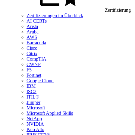
Zertifizierung
Zertifizierungen im Überblick
AI CERTs
Arista
Aruba
AWS
Barracuda
Cisco
Citrix
CompTIA
CWNP
F5
Fortinet
Google Cloud
IBM
ISC2
ITIL®
Juniper
Microsoft
Microsoft Applied Skills
NetApp
NVIDIA
Palo Alto
PRINCE2®