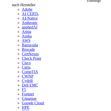
Trainings
nach Hersteller
Adobe
AI CERTs
AI-Native
Anthropic
appliedAI
Arista
Aruba
AWS
Barracuda
Brocade
CertNexus
Check Point
Cisco
Citrix
CompTIA
CWNP
Cydrill
Dell EMC
F5
Fortinet
Gigamon
Google Cloud
HPE