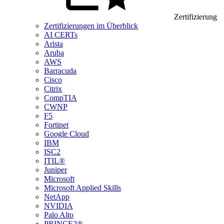
Zertifizierung
Zertifizierungen im Überblick
AI CERTs
Arista
Aruba
AWS
Barracuda
Cisco
Citrix
CompTIA
CWNP
F5
Fortinet
Google Cloud
IBM
ISC2
ITIL®
Juniper
Microsoft
Microsoft Applied Skills
NetApp
NVIDIA
Palo Alto
PRINCE2®