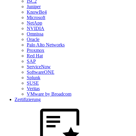
ISC2
Juniper
KnowBe4
Microsoft
NetApp
NVIDIA
Omnissa
Oracle
Palo Alto Networks
Proxmox
Red Hat
SAP
ServiceNow
SoftwareONE
Splunk
SUSE
Veritas
VMware by Broadcom
Zertifizierung