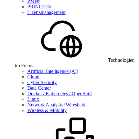
PMI®
PRINCE2®
Lizenzmanagement
Technologien
im Fokus
Artificial Intelligence (AI)
Cloud
Cyber Security
Data Center
Docker / Kubernetes / OpenShift
Linux
Network Analysis / Wireshark
Wireless & Mobility