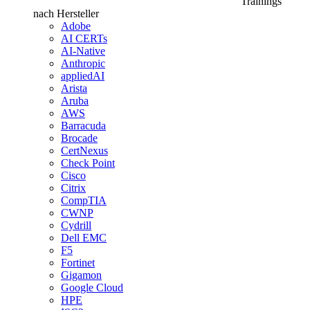
Trainings
nach Hersteller
Adobe
AI CERTs
AI-Native
Anthropic
appliedAI
Arista
Aruba
AWS
Barracuda
Brocade
CertNexus
Check Point
Cisco
Citrix
CompTIA
CWNP
Cydrill
Dell EMC
F5
Fortinet
Gigamon
Google Cloud
HPE