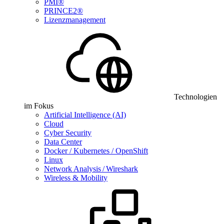
PMI®
PRINCE2®
Lizenzmanagement
Technologien
im Fokus
Artificial Intelligence (AI)
Cloud
Cyber Security
Data Center
Docker / Kubernetes / OpenShift
Linux
Network Analysis / Wireshark
Wireless & Mobility