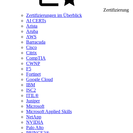
Zertifizierung
Zertifizierungen im Überblick
AI CERTs
Arista
Aruba
AWS
Barracuda
Cisco
Citrix
CompTIA
CWNP
F5
Fortinet
Google Cloud
IBM
ISC2
ITIL®
Juniper
Microsoft
Microsoft Applied Skills
NetApp
NVIDIA
Palo Alto
PRINCE2®