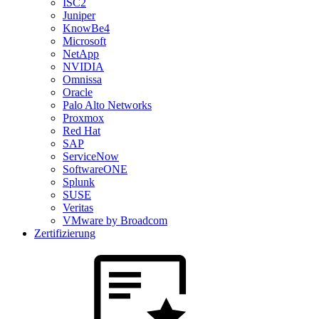
ISC2
Juniper
KnowBe4
Microsoft
NetApp
NVIDIA
Omnissa
Oracle
Palo Alto Networks
Proxmox
Red Hat
SAP
ServiceNow
SoftwareONE
Splunk
SUSE
Veritas
VMware by Broadcom
Zertifizierung