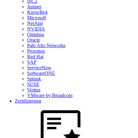
ISC2
Juniper
KnowBe4
Microsoft
NetApp
NVIDIA
Omnissa
Oracle
Palo Alto Networks
Proxmox
Red Hat
SAP
ServiceNow
SoftwareONE
Splunk
SUSE
Veritas
VMware by Broadcom
Zertifizierung