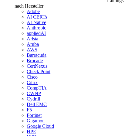
Trainings
nach Hersteller
Adobe
AI CERTs
AI-Native
Anthropic
appliedAI
Arista
Aruba
AWS
Barracuda
Brocade
CertNexus
Check Point
Cisco
Citrix
CompTIA
CWNP
Cydrill
Dell EMC
F5
Fortinet
Gigamon
Google Cloud
HPE