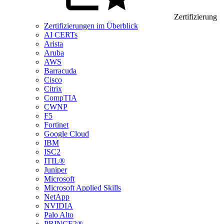
Zertifizierung
Zertifizierungen im Überblick
AI CERTs
Arista
Aruba
AWS
Barracuda
Cisco
Citrix
CompTIA
CWNP
F5
Fortinet
Google Cloud
IBM
ISC2
ITIL®
Juniper
Microsoft
Microsoft Applied Skills
NetApp
NVIDIA
Palo Alto
PRINCE2®