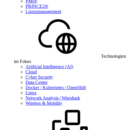
PMI®
PRINCE2®
Lizenzmanagement
Technologien
im Fokus
Artificial Intelligence (AI)
Cloud
Cyber Security
Data Center
Docker / Kubernetes / OpenShift
Linux
Network Analysis / Wireshark
Wireless & Mobility