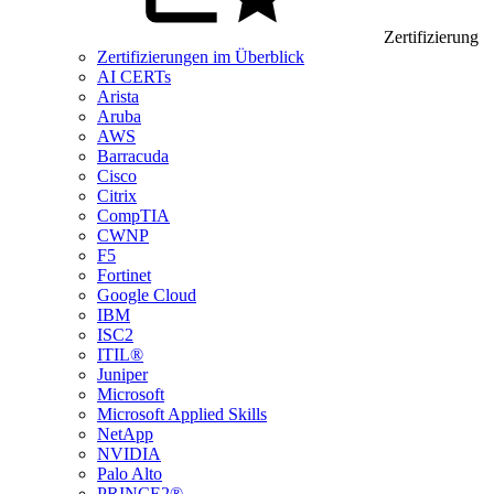
Zertifizierung
Zertifizierungen im Überblick
AI CERTs
Arista
Aruba
AWS
Barracuda
Cisco
Citrix
CompTIA
CWNP
F5
Fortinet
Google Cloud
IBM
ISC2
ITIL®
Juniper
Microsoft
Microsoft Applied Skills
NetApp
NVIDIA
Palo Alto
PRINCE2®