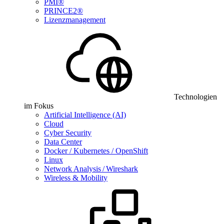
PMI®
PRINCE2®
Lizenzmanagement
Technologien
im Fokus
Artificial Intelligence (AI)
Cloud
Cyber Security
Data Center
Docker / Kubernetes / OpenShift
Linux
Network Analysis / Wireshark
Wireless & Mobility