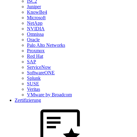
ISC2
Juniper
KnowBe4
Microsoft
NetApp
NVIDIA
Omnissa
Oracle
Palo Alto Networks
Proxmox
Red Hat
SAP
ServiceNow
SoftwareONE
Splunk
SUSE
Veritas
VMware by Broadcom
Zertifizierung