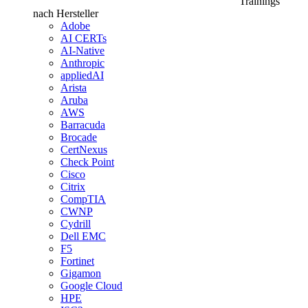
Trainings
nach Hersteller
Adobe
AI CERTs
AI-Native
Anthropic
appliedAI
Arista
Aruba
AWS
Barracuda
Brocade
CertNexus
Check Point
Cisco
Citrix
CompTIA
CWNP
Cydrill
Dell EMC
F5
Fortinet
Gigamon
Google Cloud
HPE