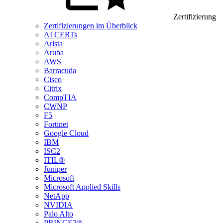
Zertifizierung
Zertifizierungen im Überblick
AI CERTs
Arista
Aruba
AWS
Barracuda
Cisco
Citrix
CompTIA
CWNP
F5
Fortinet
Google Cloud
IBM
ISC2
ITIL®
Juniper
Microsoft
Microsoft Applied Skills
NetApp
NVIDIA
Palo Alto
PRINCE2®