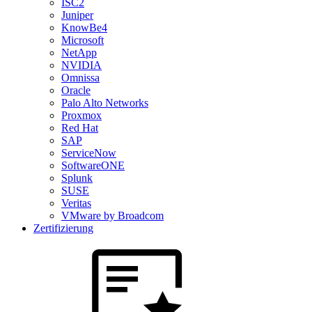
ISC2
Juniper
KnowBe4
Microsoft
NetApp
NVIDIA
Omnissa
Oracle
Palo Alto Networks
Proxmox
Red Hat
SAP
ServiceNow
SoftwareONE
Splunk
SUSE
Veritas
VMware by Broadcom
Zertifizierung