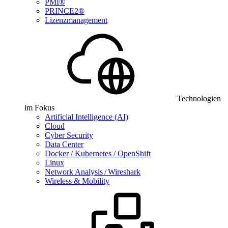
PMI®
PRINCE2®
Lizenzmanagement
Technologien
im Fokus
Artificial Intelligence (AI)
Cloud
Cyber Security
Data Center
Docker / Kubernetes / OpenShift
Linux
Network Analysis / Wireshark
Wireless & Mobility