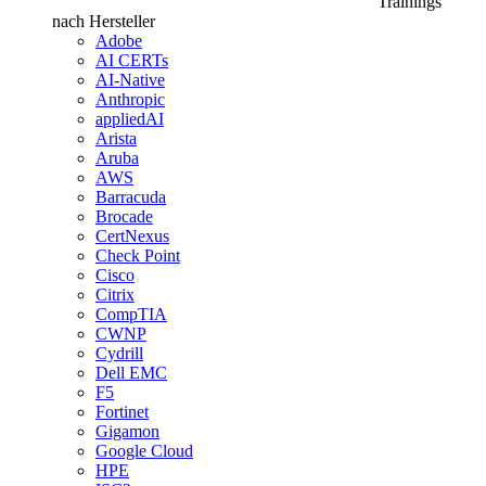
Trainings
nach Hersteller
Adobe
AI CERTs
AI-Native
Anthropic
appliedAI
Arista
Aruba
AWS
Barracuda
Brocade
CertNexus
Check Point
Cisco
Citrix
CompTIA
CWNP
Cydrill
Dell EMC
F5
Fortinet
Gigamon
Google Cloud
HPE