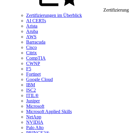
Zertifizierung
Zertifizierungen im Überblick
AI CERTs
Arista
Aruba
AWS
Barracuda
Cisco
Citrix
CompTIA
CWNP
F5
Fortinet
Google Cloud
IBM
ISC2
ITIL®
Juniper
Microsoft
Microsoft Applied Skills
NetApp
NVIDIA
Palo Alto
PRINCE2®