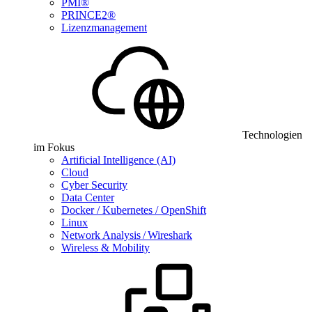
PMI®
PRINCE2®
Lizenzmanagement
Technologien
im Fokus
Artificial Intelligence (AI)
Cloud
Cyber Security
Data Center
Docker / Kubernetes / OpenShift
Linux
Network Analysis / Wireshark
Wireless & Mobility