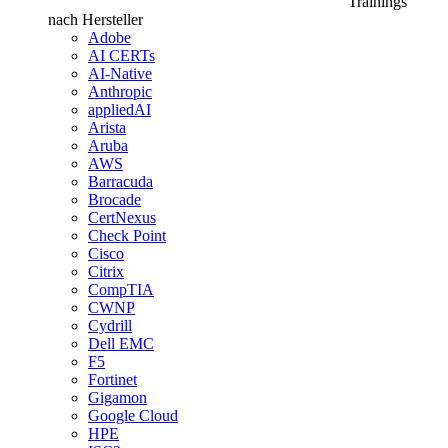
Trainings
nach Hersteller
Adobe
AI CERTs
AI-Native
Anthropic
appliedAI
Arista
Aruba
AWS
Barracuda
Brocade
CertNexus
Check Point
Cisco
Citrix
CompTIA
CWNP
Cydrill
Dell EMC
F5
Fortinet
Gigamon
Google Cloud
HPE