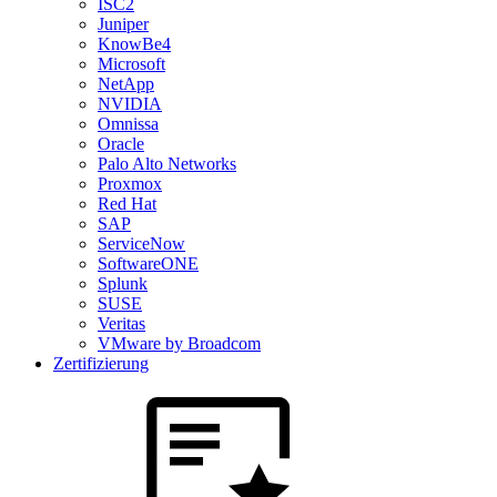
ISC2
Juniper
KnowBe4
Microsoft
NetApp
NVIDIA
Omnissa
Oracle
Palo Alto Networks
Proxmox
Red Hat
SAP
ServiceNow
SoftwareONE
Splunk
SUSE
Veritas
VMware by Broadcom
Zertifizierung