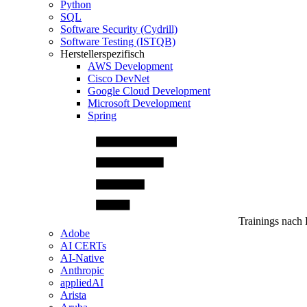
Python
SQL
Software Security (Cydrill)
Software Testing (ISTQB)
Herstellerspezifisch
AWS Development
Cisco DevNet
Google Cloud Development
Microsoft Development
Spring
Trainings nach 
Adobe
AI CERTs
AI-Native
Anthropic
appliedAI
Arista