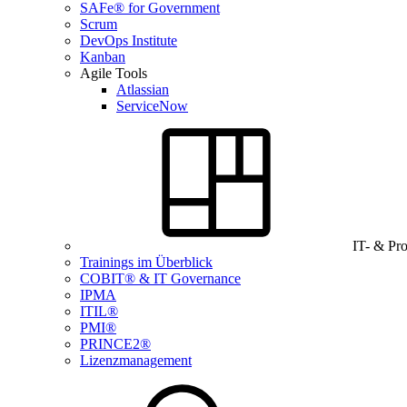
SAFe® for Government
Scrum
DevOps Institute
Kanban
Agile Tools
Atlassian
ServiceNow
IT- & Pr
Trainings im Überblick
COBIT® & IT Governance
IPMA
ITIL®
PMI®
PRINCE2®
Lizenzmanagement