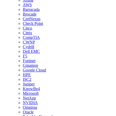
Aruba
AWS
Barracuda
Brocade
CertNexus
Check Point
Cisco
Citrix
CompTIA
CWNP
Cydrill
Dell EMC
F5
Fortinet
Gigamon
Google Cloud
HPE
ISC2
Juniper
KnowBe4
Microsoft
NetApp
NVIDIA
Omnissa
Oracle