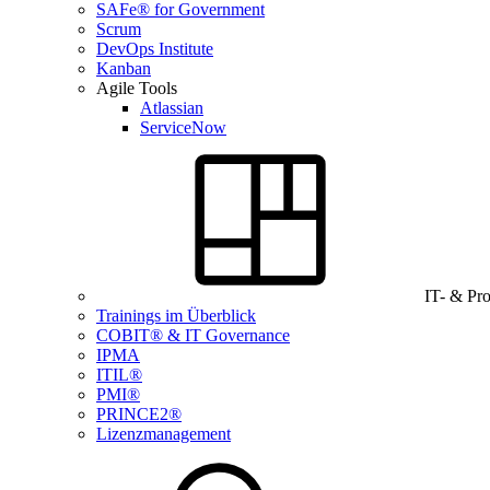
SAFe® for Government
Scrum
DevOps Institute
Kanban
Agile Tools
Atlassian
ServiceNow
IT- & Pr
Trainings im Überblick
COBIT® & IT Governance
IPMA
ITIL®
PMI®
PRINCE2®
Lizenzmanagement