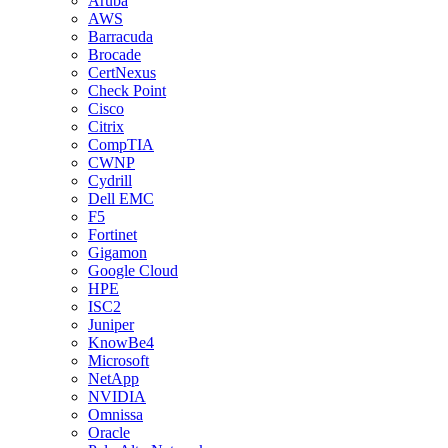
Aruba
AWS
Barracuda
Brocade
CertNexus
Check Point
Cisco
Citrix
CompTIA
CWNP
Cydrill
Dell EMC
F5
Fortinet
Gigamon
Google Cloud
HPE
ISC2
Juniper
KnowBe4
Microsoft
NetApp
NVIDIA
Omnissa
Oracle