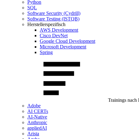
Python
SQL
Software Security (Cydrill)
Software Testing (ISTQB)
Herstellerspezifisch
AWS Development
Cisco DevNet
Google Cloud Development
Microsoft Development
Spring
Trainings nach 
Adobe
AI CERTs
AI-Native
Anthropic
appliedAI
Arista