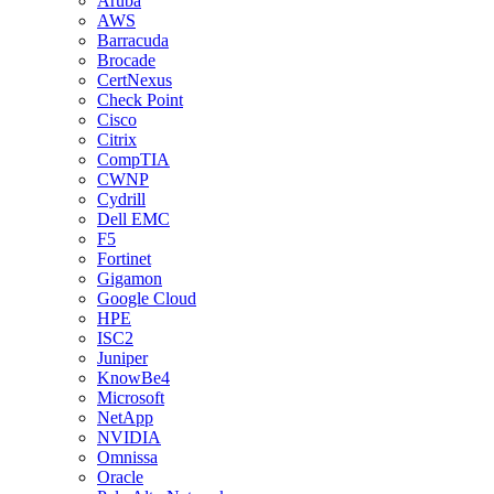
Aruba
AWS
Barracuda
Brocade
CertNexus
Check Point
Cisco
Citrix
CompTIA
CWNP
Cydrill
Dell EMC
F5
Fortinet
Gigamon
Google Cloud
HPE
ISC2
Juniper
KnowBe4
Microsoft
NetApp
NVIDIA
Omnissa
Oracle