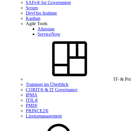
SAFe® for Government
Scrum
DevOps Institute
Kanban
Agile Tools
Atlassian
ServiceNow
IT- & Pr
Trainings im Überblick
COBIT® & IT Governance
IPMA
ITIL®
PMI®
PRINCE2®
Lizenzmanagement