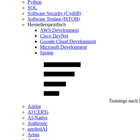
Python
SQL
Software Security (Cydrill)
Software Testing (ISTQB)
Herstellerspezifisch
AWS Development
Cisco DevNet
Google Cloud Development
Microsoft Development
Spring
Trainings nach 
Adobe
AI CERTs
AI-Native
Anthropic
appliedAI
Arista