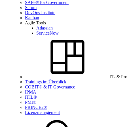
SAFe® for Government
Scrum
DevOps Institute
Kanban
Agile Tools
Atlassian
ServiceNow
IT- & Pr
Trainings im Überblick
COBIT® & IT Governance
IPMA
ITIL®
PMI®
PRINCE2®
Lizenzmanagement