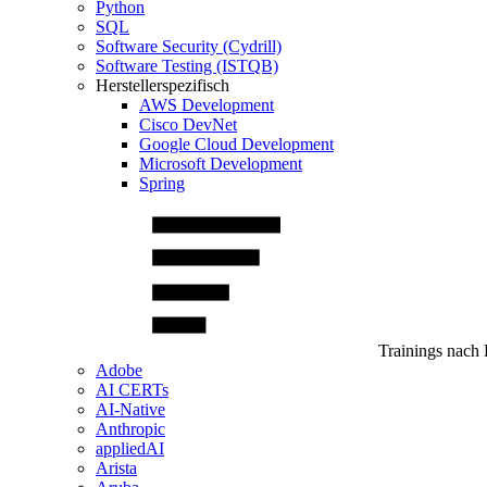
Python
SQL
Software Security (Cydrill)
Software Testing (ISTQB)
Herstellerspezifisch
AWS Development
Cisco DevNet
Google Cloud Development
Microsoft Development
Spring
Trainings nach 
Adobe
AI CERTs
AI-Native
Anthropic
appliedAI
Arista