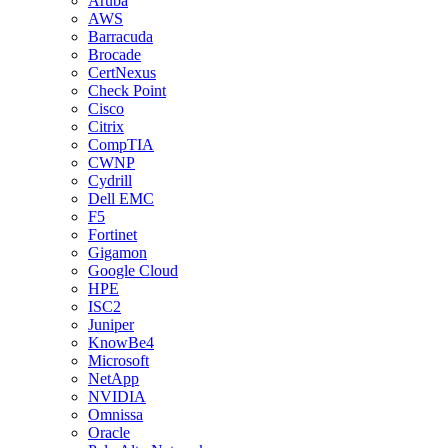
Aruba
AWS
Barracuda
Brocade
CertNexus
Check Point
Cisco
Citrix
CompTIA
CWNP
Cydrill
Dell EMC
F5
Fortinet
Gigamon
Google Cloud
HPE
ISC2
Juniper
KnowBe4
Microsoft
NetApp
NVIDIA
Omnissa
Oracle