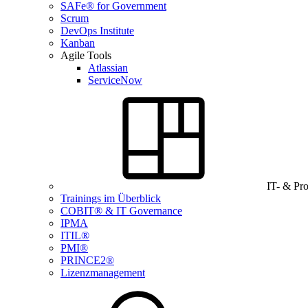
SAFe® for Government
Scrum
DevOps Institute
Kanban
Agile Tools
Atlassian
ServiceNow
IT- & Pr
Trainings im Überblick
COBIT® & IT Governance
IPMA
ITIL®
PMI®
PRINCE2®
Lizenzmanagement