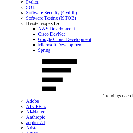
Python
SQL
Software Security (Cydrill)
Software Testing (ISTQB)
Herstellerspezifisch
AWS Development
Cisco DevNet
Google Cloud Development
Microsoft Development
Spring
Trainings nach 
Adobe
AI CERTs
AI-Native
Anthropic
appliedAI
Arista