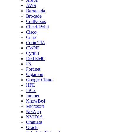
Aruba
AWS
Barracuda
Brocade
CertNexus
Check Point
Cisco
Citrix
CompTIA
CWNP
Cydrill
Dell EMC
F5
Fortinet
Gigamon
Google Cloud
HPE
ISC2
Juniper
KnowBe4
Microsoft
NetApp
NVIDIA
Omnissa
Oracle