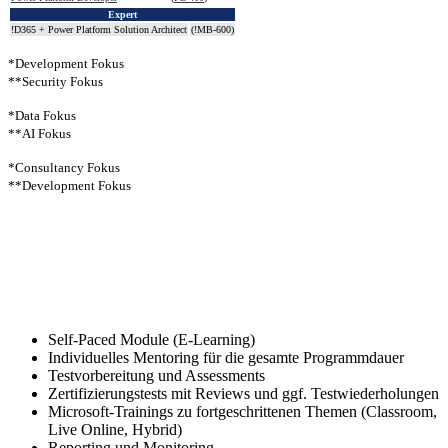
Expert
!
D365 + Power Platform Solution Architect
(
!
MB-600)
*Development Fokus
**Security Fokus
*Data Fokus
**AI Fokus
*Consultancy Fokus
**Development Fokus
Hybrid Learning Methodik
Self-Paced Module (E-Learning)
Individuelles Mentoring für die gesamte Programmdauer
Testvorbereitung und Assessments
Zertifizierungstests mit Reviews und ggf. Testwiederholungen
Microsoft-Trainings zu fortgeschrittenen Themen (Classroom,
Live Online, Hybrid)
Reporting und Monitoring