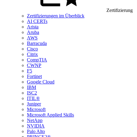
Zertifizierung
Zertifizierungen im Überblick
AI CERTs
Arista
Aruba
AWS
Barracuda
Cisco
Citrix
CompTIA
CWNP
F5
Fortinet
Google Cloud
IBM
ISC2
ITIL®
Juniper
Microsoft
Microsoft Applied Skills
NetApp
NVIDIA
Palo Alto
PRINCE2®