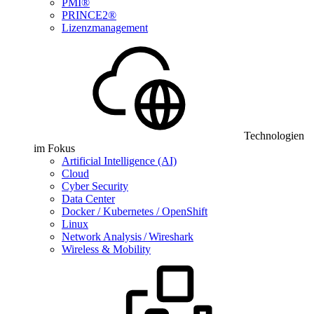
PMI®
PRINCE2®
Lizenzmanagement
Technologien
im Fokus
Artificial Intelligence (AI)
Cloud
Cyber Security
Data Center
Docker / Kubernetes / OpenShift
Linux
Network Analysis / Wireshark
Wireless & Mobility