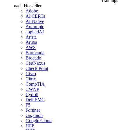
Trainings
nach Hersteller
Adobe
AI CERTs
AI-Native
Anthropic
appliedAI
Arista
Aruba
AWS
Barracuda
Brocade
CertNexus
Check Point
Cisco
Citrix
CompTIA
CWNP
Cydrill
Dell EMC
F5
Fortinet
Gigamon
Google Cloud
HPE