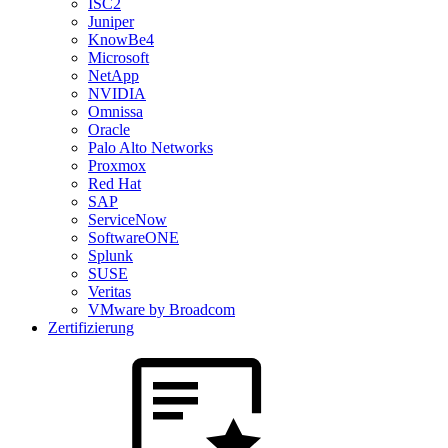
ISC2
Juniper
KnowBe4
Microsoft
NetApp
NVIDIA
Omnissa
Oracle
Palo Alto Networks
Proxmox
Red Hat
SAP
ServiceNow
SoftwareONE
Splunk
SUSE
Veritas
VMware by Broadcom
Zertifizierung