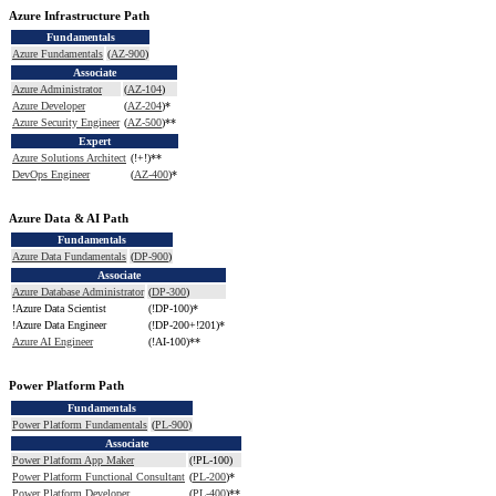
Azure Infrastructure Path
Fundamentals
Azure Fundamentals
(
AZ-900
)
Associate
Azure Administrator
(
AZ-104
)
Azure Developer
(
AZ-204
)*
Azure Security Engineer
(
AZ-500
)**
Expert
Azure Solutions Architect
(
!
+
!
)**
DevOps Engineer
(
AZ-400
)*
Azure Data & AI Path
Fundamentals
Azure Data Fundamentals
(
DP-900
)
Associate
Azure Database Administrator
(
DP-300
)
!
Azure Data Scientist
(
!
DP-100)*
!
Azure Data Engineer
(
!
DP-200+
!
201)*
Azure AI Engineer
(
!
AI-100)**
Power Platform Path
Fundamentals
Power Platform Fundamentals
(
PL-900
)
Associate
Power Platform App Maker
(
!
PL-100)
Power Platform Functional Consultant
(
PL-200
)*
Power Platform Developer
(
PL-400
)**