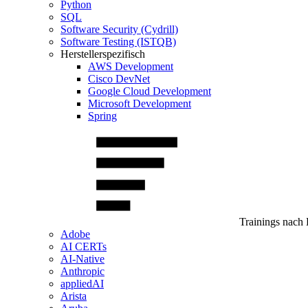
Python
SQL
Software Security (Cydrill)
Software Testing (ISTQB)
Herstellerspezifisch
AWS Development
Cisco DevNet
Google Cloud Development
Microsoft Development
Spring
Trainings nach 
Adobe
AI CERTs
AI-Native
Anthropic
appliedAI
Arista