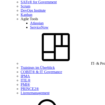
SAFe® for Government
Scrum
DevOps Institute
Kanban
Agile Tools
Atlassian
ServiceNow
IT- & Pr
Trainings im Überblick
COBIT® & IT Governance
IPMA
ITIL®
PMI®
PRINCE2®
Lizenzmanagement