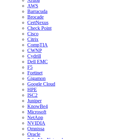
Aruba
AWS
Barracuda
Brocade
CertNexus
Check Point
Cisco
Citrix
CompTIA
CWNP
Cydrill
Dell EMC
F5
Fortinet
Gigamon
Google Cloud
HPE
ISC2
Juniper
KnowBe4
Microsoft
NetApp
NVIDIA
Omnissa
Oracle